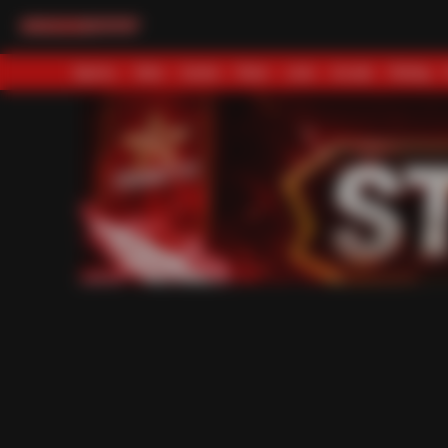
Beranda
Sports+
Slots
Casino
Poker
Lotto
Arcade
Fishing