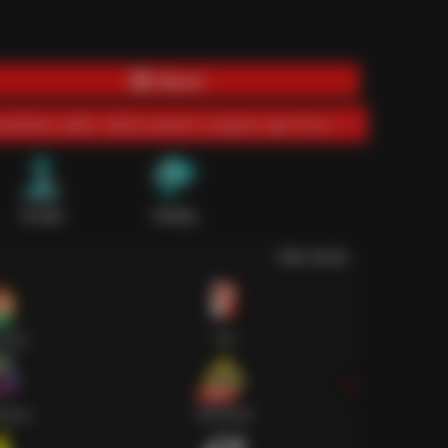
Masuk
n, program ajak teman, hingga pengembalian sebagian, mengikuti atu
Arcade
Fishing
Lihat semua
nero
TTG
Play
ames
Askmeslot
Liv