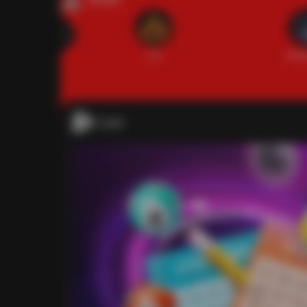
Hot
IDNA
Lotto