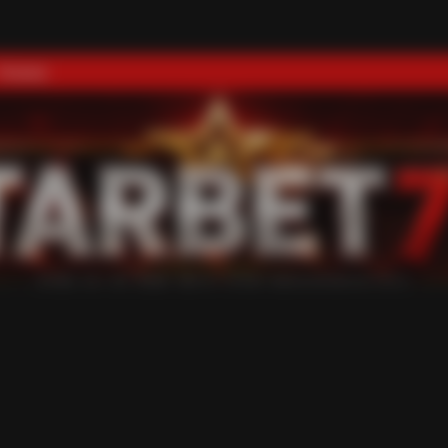
Promosi