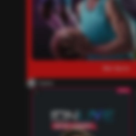
Main Sports+
Casino
53