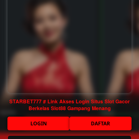
STARBET777 # Link Akses Login Situs Slot Gacor
Berkelas Slot88 Gampang Menang
PragmaticPlay
Evolution
Main Casino
LOGIN
DAFTAR