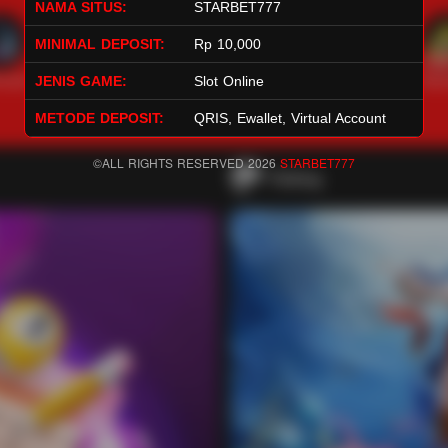
NAMA SITUS:
STARBET777
MINIMAL DEPOSIT:
Rp 10,000
rcade
PragmaticPlay
Askm
JENIS GAME:
Slot Online
Main Arcade
METODE DEPOSIT:
QRIS, Ewallet, Virtual Account
©ALL RIGHTS RESERVED 2026
STARBET777
Fishing
1
2
3
4
5
6
7
8
9
10
11
12
13
14
15