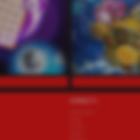
STARBET777
Tentang Kami
Footer
Contact
Deposit